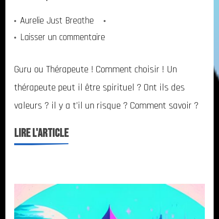
Aurelie Just Breathe
sur
Laisser un commentaire
Les
Guru ou Thérapeute ! Comment choisir ! Un
valeurs
thérapeute peut il être spirituel ? Ont ils des
du
thérapeute
valeurs ? il y a t’il un risque ? Comment savoir ?
ne
LIRE l'ARTICLE
sont
pas
celles
du
Guru