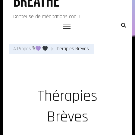
Breathe
Conteuse de méditations cool !
A Propos 🎙
Thérapies Brèves
Thérapies
Brèves