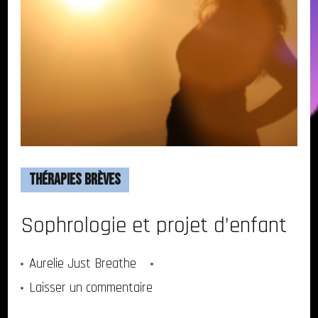
Thérapies Brèves
Sophrologie et projet d’enfant
Aurelie Just Breathe
sur
Laisser un commentaire
Sophrologie