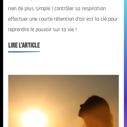
rien de plus simple ! contrôler sa respiration
la
respiration
effectuer une courte rétention d’air est la clé pour
était
reprendre le pouvoir sur ta vie !
un
LIRE l'ARTICLE
cours
comme
les
autres
à
l’école
?