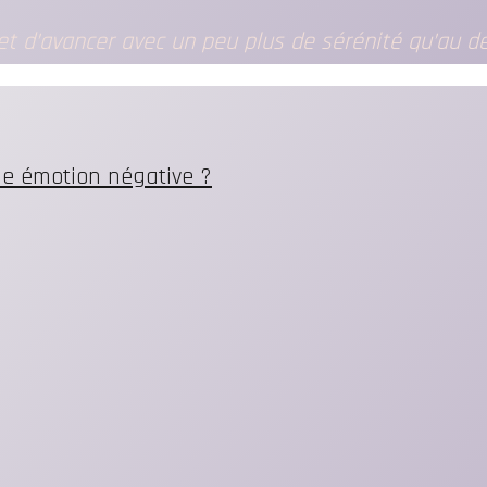
met d’avancer avec un peu plus de sérénité qu’au dé
ne émotion négative ?