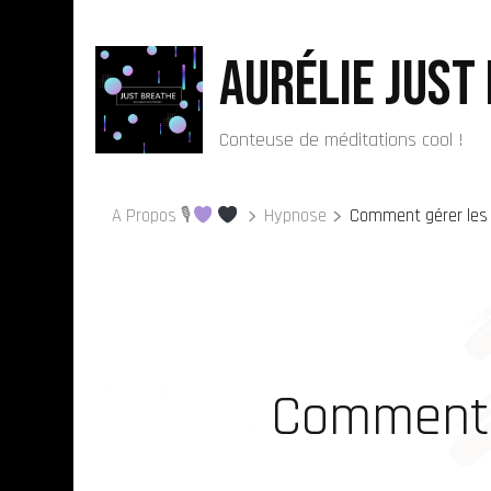
Aurélie Just
Conteuse de méditations cool !
A Propos 🎙
Hypnose
Comment gérer les 
Comment 