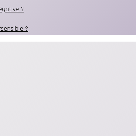
égative ?
sensible ?