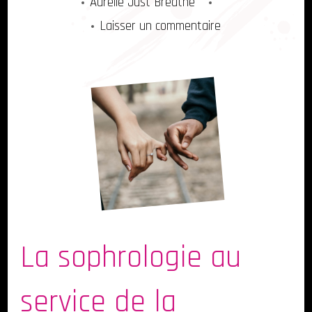
Aurelie Just Breathe
sur
Laisser un commentaire
Sophrologie
au
service
de
la
Sexualité
La sophrologie au
service de la