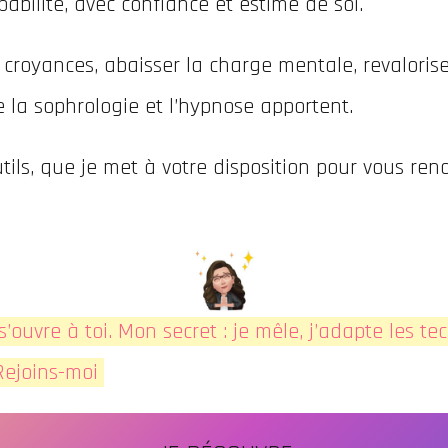
abilité, avec confiance et estime de soi.
croyances, abaisser la charge mentale, revaloriser
e la sophrologie et l’hypnose apportent.
tils, que je met à votre disposition pour vous r
s’ouvre à toi. Mon secret : je mêle, j’adapte les 
 Rejoins-moi