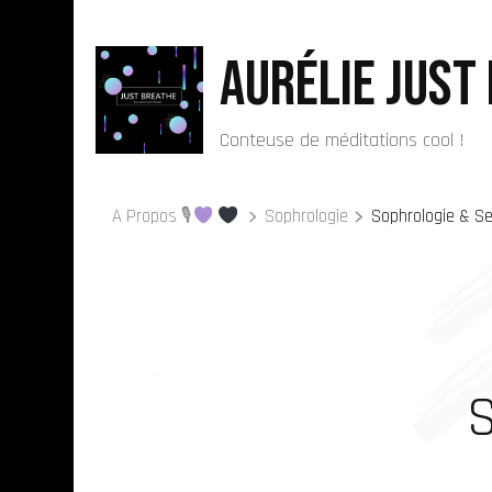
Aurélie Just
Conteuse de méditations cool !
A Propos 🎙
Sophrologie
Sophrologie & Se
S