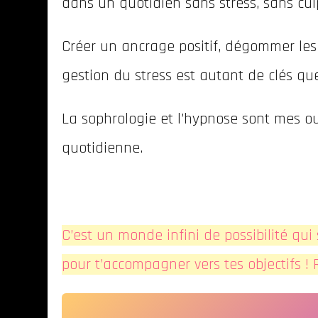
dans un quotidien sans stress, sans culp
Créer un ancrage positif, dégommer les 
gestion du stress est autant de clés qu
La sophrologie et l’hypnose sont mes ou
quotidienne.
C’est un monde infini de possibilité qui 
pour t’accompagner vers tes objectifs !