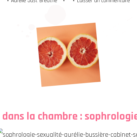
sur
Aurelie Just Breathe
Laisser un commentaire
Sop
&
Sex
 dans la chambre : sophrologie 