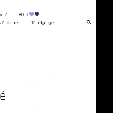
 je ?
BLOG
s Pratiques
Témoignages
té