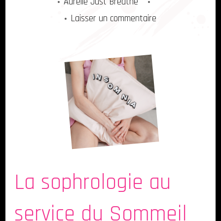
Aurelie Just Breathe
sur
Laisser un commentaire
La
Sophrologie
au
service
du
Sommeil
La sophrologie au
service du Sommeil